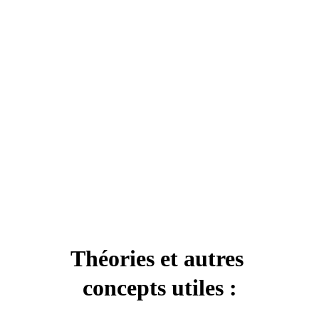
Entendre ou comprendre : 
interprétons-nous 
vraiment bien les émotions 
de nos chevaux ?
Lire l'article
Théories et autres 
concepts utiles :