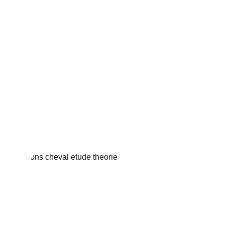
Les émotions, qu’est-ce 
que c’est ?
Lire l'article
Comment mesurer 
l’émotion transmise par un 
cheval ?