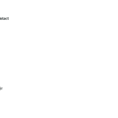
ntact
je 